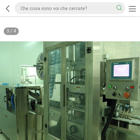
3
/
4