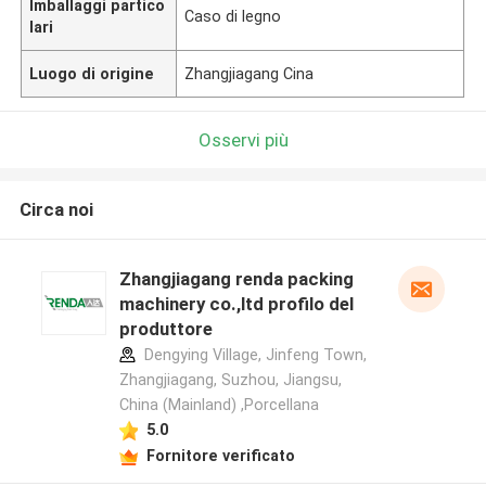
Imballaggi partico
Caso di legno
lari
Luogo di origine
Zhangjiagang Cina
Osservi più
Circa noi
Zhangjiagang renda packing
machinery co.,ltd profilo del
produttore
Dengying Village, Jinfeng Town,
Zhangjiagang, Suzhou, Jiangsu,
China (Mainland) ,Porcellana
5.0
Fornitore verificato