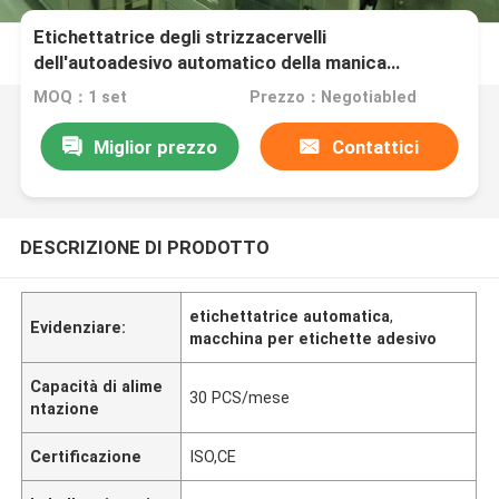
Etichettatrice degli strizzacervelli
dell'autoadesivo automatico della manica
approvazione del CE dell'acciaio inossidabile
MOQ：1 set
Prezzo：Negotiabled
Miglior prezzo
Contattici
DESCRIZIONE DI PRODOTTO
etichettatrice automatica
,
Evidenziare:
macchina per etichette adesivo
Capacità di alime
30 PCS/mese
ntazione
Certificazione
ISO,CE