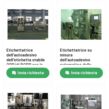
Etichettatrice
Etichettatrice su
dell'autoadesivo
misura
dell'etichetta stabile
dell'autoadesivo
OPP/di BOPP per la
automatico della
linea di riempimento
manica di 150BPM
Invia richiesta
Invia richiesta
della bevanda
380V,
Casa
2220*1100*2100mm,
autoadesivo
Chi siamo
Contatti