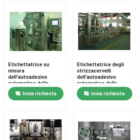
Etichettatrice su
Etichettatrice degli
misura
strizzacervelli
dell'autoadesivo
dell'autoadesivo
automatico della
automatico della
manica di 150BPM
manica approvazione
Invia richiesta
Invia richiesta
380V,
del CE dell'acciaio
Casa
2220*1100*2100mm,
inossidabile
autoadesivo
Chi siamo
Contatti