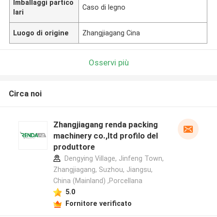
Imballaggi partico
Caso di legno
lari
Luogo di origine
Zhangjiagang Cina
Osservi più
Circa noi
Zhangjiagang renda packing
machinery co.,ltd profilo del
produttore
Dengying Village, Jinfeng Town,
Zhangjiagang, Suzhou, Jiangsu,
China (Mainland) ,Porcellana
5.0
Fornitore verificato