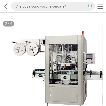
3
/
4