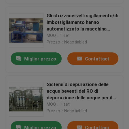
Gli strizzacervelli sigillamento/di
imbottigliamento hanno
automatizzato la macchina
dell'imballaggio con involucro
MOQ：1 set
termocontrattile della bottiglia
Prezzo：Negotiabled
delle impacchettatrici
Miglior prezzo
Contattaci
Sistemi di depurazione delle
acque beventi del RO di
depurazione delle acque per il
grande impianto per il
MOQ：1 set
trattamento delle acque
Prezzo：Negotiabled
Miglior prezzo
Contattaci