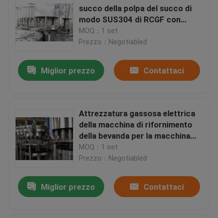
succo della polpa del succo di
modo SUS304 di RCGF con
Rinser/riempitore/capsulatrice
MOQ：1 set
Prezzo：Negotiabled
Miglior prezzo
Contattaci
Attrezzatura gassosa elettrica
della macchina di rifornimento
della bevanda per la macchina
imballatrice del succo della
MOQ：1 set
bevanda
Prezzo：Negotiabled
Miglior prezzo
Contattaci