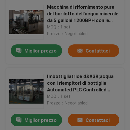
Macchina di rifornimento pura
del barilotto dell'acqua minerale
da 5 galloni 1200BPH con le
approvazioni di iso del CE
MOQ：1 set
Prezzo：Negotiabled
Miglior prezzo
Contattaci
Imbottigliatrice d&#39;acqua
con i riempitori di bottiglia
Automated PLC Controlled
Water Packaging Machinery
MOQ：1 set
Prezzo：Negotiabled
Miglior prezzo
Contattaci