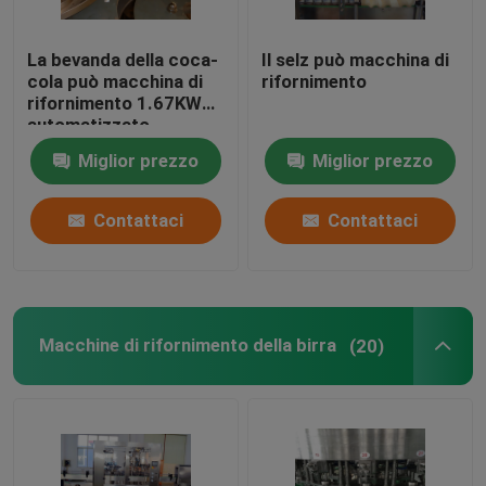
Stampatrice della data di scadenza
La bevanda della coca-
Il selz può macchina di
cola può macchina di
rifornimento
rifornimento 1.67KW
etichettatrice dell'autoadesivo
automatizzato,
macchina di
Miglior prezzo
Miglior prezzo
rifornimento della
Impacchettatrici automatizzate
bevanda
Contattaci
Contattaci
macchina del unscrambler della bottiglia
Sistemi di depurazione delle acque del RO
Macchine di rifornimento della birra
(20)