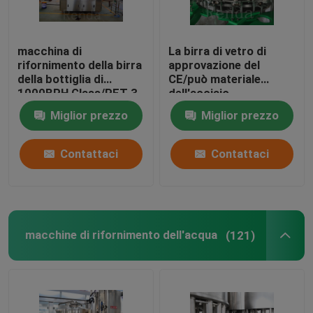
macchina di
La birra di vetro di
rifornimento della birra
approvazione del
della bottiglia di
CE/può materiale
1000BPH Glass/PET 3
dell'acciaio
in 1 iso del CE
inossidabile del
Miglior prezzo
Miglior prezzo
dell'acciaio
riempitore della
inossidabile del
bottiglia della
riempitore 500ml della
macchina di
Contattaci
Contattaci
birra
rifornimento della birra
macchine di rifornimento dell'acqua
(121)