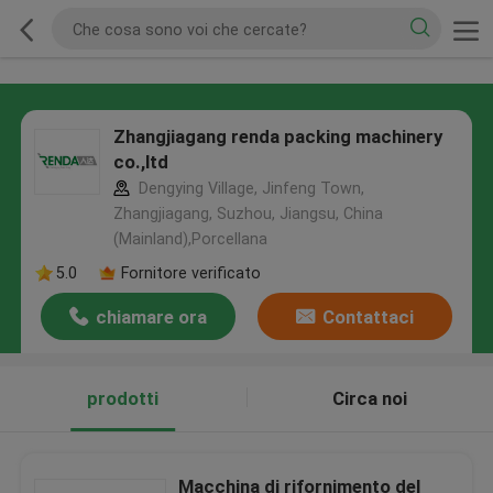
Zhangjiagang renda packing machinery
co.,ltd
Dengying Village, Jinfeng Town,
Zhangjiagang, Suzhou, Jiangsu, China
(Mainland),Porcellana
5.0
Fornitore verificato
chiamare ora
Contattaci
prodotti
Circa noi
Macchina di rifornimento del