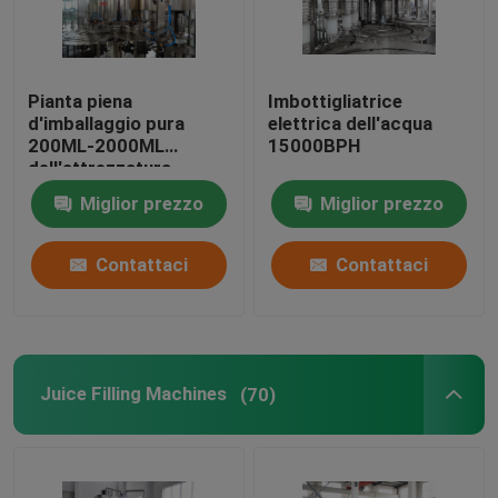
Pianta piena
Imbottigliatrice
d'imballaggio pura
elettrica dell'acqua
200ML-2000ML
15000BPH
dell'attrezzatura
dell'imbottigliatrice
Miglior prezzo
Miglior prezzo
dell'acqua
dell'imbottigliatrice
dell'acqua minerale
Contattaci
Contattaci
Juice Filling Machines
(70)