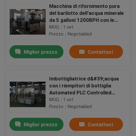
Macchina di rifornimento pura
del barilotto dell'acqua minerale
da 5 galloni 1200BPH con le
approvazioni di iso del CE
MOQ：1 set
Prezzo：Negotiabled
Miglior prezzo
Contattaci
Imbottigliatrice d&#39;acqua
con i riempitori di bottiglia
Automated PLC Controlled
Water Packaging Machinery
MOQ：1 set
Prezzo：Negotiabled
Miglior prezzo
Contattaci