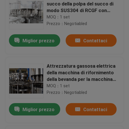
succo della polpa del succo di
modo SUS304 di RCGF con
Rinser/riempitore/capsulatrice
MOQ：1 set
Prezzo：Negotiabled
Miglior prezzo
Contattaci
Attrezzatura gassosa elettrica
della macchina di rifornimento
della bevanda per la macchina
imballatrice del succo della
MOQ：1 set
bevanda
Prezzo：Negotiabled
Miglior prezzo
Contattaci