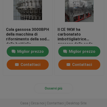
Cola gassosa 3000BPH
Il CE 9KW ha
della macchina di
carbonatato
rifornimento della soda
imbottigliatrice
della bottiglia
gassosa della soda
dell'ANIMALE
della macchina di
Miglior prezzo
Miglior prezzo
DOMESTICO della
rifornimento della
macchina di
bevanda la piccola
rifornimento della
8000BPH|10000BPH
Contattaci
Contattaci
bevanda di imballaggio
per alimenti
Osservi più
Casa
Circa noi
Contattaci
Desktop Site