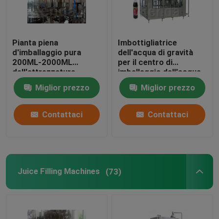
Pianta piena
Imbottigliatrice
d'imballaggio pura
dell'acqua di gravità
200ML-2000ML
per il centro di
dell'attrezzatura
imballaggio dell'acqua
dell'imbottigliatrice
in pieno automatico
Miglior prezzo
Miglior prezzo
dell'acqua
dell'imbottigliatrice
dell'acqua minerale
Contattaci
Contattaci
Juice Filling Machines
(73)