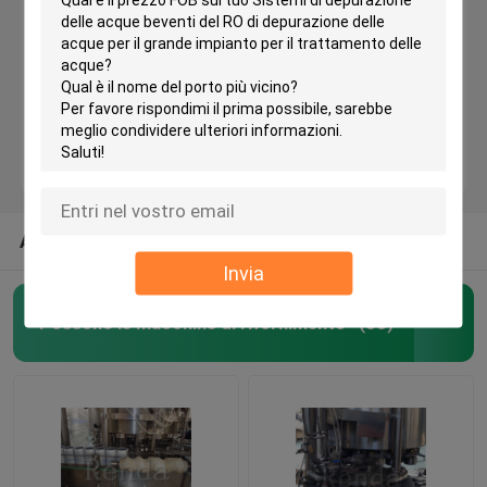
macchine di rifornimento dell'acqua
Juice Filling Machines
Macchine di rifornimento gassose della bevanda
ALTRE CATEGORIE DAGLI STATI UNITI
Macchine di rifornimento del barilotto
Invia
Possono le macchine di rifornimento
(33)
Macchine di rifornimento del vino
Macchine di rifornimento automatiche dell'olio
Macchina di salto della bottiglia