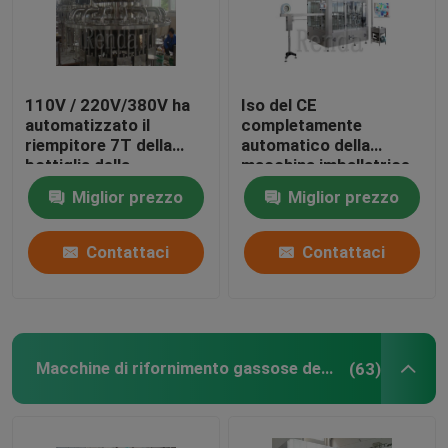
110V / 220V/380V ha
Iso del CE
automatizzato il
completamente
riempitore 7T della
automatico della
bottiglia della
macchina imballatrice
macchina di
della bottiglia del
Miglior prezzo
Miglior prezzo
rifornimento del succo
succo della macchina
una garanzia da 1 anno
di rifornimento del
succo
Contattaci
Contattaci
Macchine di rifornimento gassose della bevanda
(63)