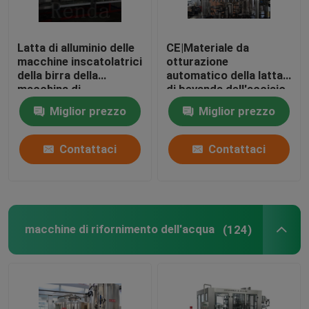
Latta di alluminio delle
CE|Materiale da
macchine inscatolatrici
otturazione
della birra della
automatico della latta
macchina di
di bevanda dell'acciaio
rifornimento della
inossidabile della
Miglior prezzo
Miglior prezzo
bibita e della birra di
macchina di
CE/ISO 4IN1
rifornimento della birra
della bottiglia di vetro
Contattaci
Contattaci
di iso
macchine di rifornimento dell'acqua
(124)