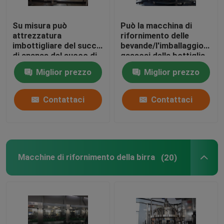
Stampatrice della data di scadenza
Su misura può
Può la macchina di
attrezzatura
rifornimento delle
imbottigliare del succo
bevande/l'imballaggio
etichettatrice dell'autoadesivo
di ananas del succo di
gassosi della bottiglia
mele della macchina di
bevanda del gas può
Miglior prezzo
Miglior prezzo
rifornimento
macchina di
rifornimento
Impacchettatrici automatizzate
Contattaci
Contattaci
macchina del unscrambler della bottiglia
Sistemi di depurazione delle acque del RO
Macchine di rifornimento della birra
(20)