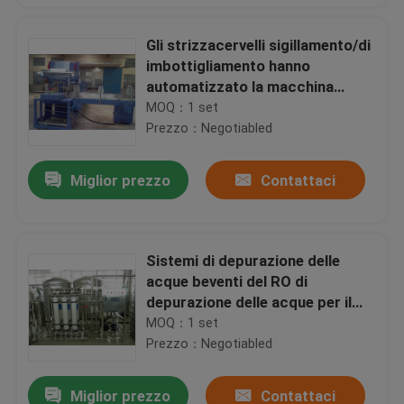
Gli strizzacervelli sigillamento/di
imbottigliamento hanno
automatizzato la macchina
dell'imballaggio con involucro
MOQ：1 set
termocontrattile della bottiglia
Prezzo：Negotiabled
delle impacchettatrici
Miglior prezzo
Contattaci
Sistemi di depurazione delle
acque beventi del RO di
depurazione delle acque per il
grande impianto per il
MOQ：1 set
trattamento delle acque
Prezzo：Negotiabled
Miglior prezzo
Contattaci