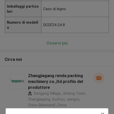
Imballaggi partico
Caso di legno
lari
Numero di modell
DCGF24-24-8
o
Osservi più
Circa noi
Zhangjiagang renda packing
machinery co.,ltd profilo del
produttore
Dengying Village, Jinfeng Town,
Zhangjiagang, Suzhou, Jiangsu,
China (Mainland) ,China
5.0