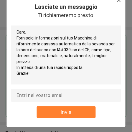
Fornitore verificato
Lasciate un messaggio
Ti richiameremo presto!
Osservi più
Ottieni il miglior prezzo per
Macchina di rifornimento
gassosa automatica della
bevanda per la birra del succo
con l'iso del CE
Continua
Invia