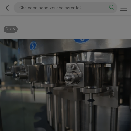
2
/
5