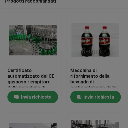
Prodotti raccomandati
Certificato
Macchina di
automatizzato del CE
rifornimento della
gassoso riempitore
bevanda di
della macchina di
carbonatazione della
Casa
rifornimento della
bevanda
Invia richiesta
Invia richiesta
bevanda delle bibite
dell'imbottigliatrice
della macchina di
della soda della
Prodotti
rifornimento della
bottiglia dell'ANIMALE
soda
DOMESTICO SUS304
in pieno
Circa noi
automaticamente