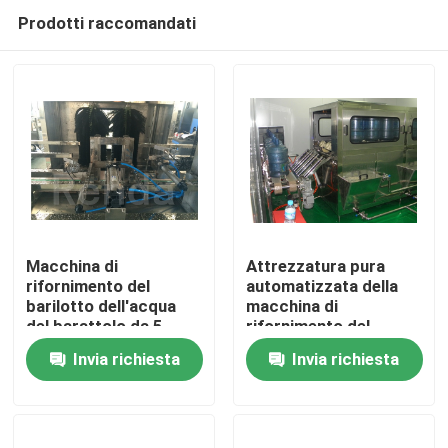
Prodotti raccomandati
Macchina di
Attrezzatura pura
rifornimento del
automatizzata della
barilotto dell'acqua
macchina di
Casa
del barattolo da 5
rifornimento del
galloni, macchina del
barilotto dell'acqua
Invia richiesta
Invia richiesta
riempitore della
un'unità di
Chi siamo
bottiglia da 3/5 di
riempimento
gallone
3550*800*1800mm da
5 galloni
Contatti