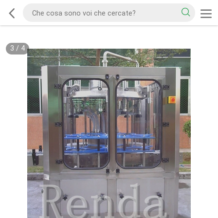
3
/
4