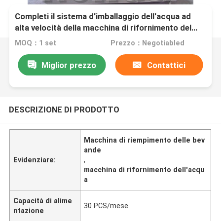
Completi il sistema d'imballaggio dell'acqua ad
alta velocità della macchina di rifornimento del
barilotto da 3 - 5 galloni
MOQ：1 set
Prezzo：Negotiabled
Miglior prezzo
Contattici
DESCRIZIONE DI PRODOTTO
Macchina di riempimento delle bev
ande
Evidenziare:
,
macchina di rifornimento dell'acqu
a
Capacità di alime
30 PCS/mese
ntazione