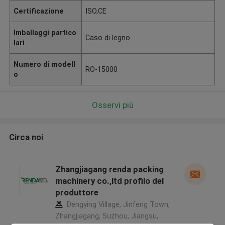
Certificazione
ISO,CE
Imballaggi partico
Caso di legno
lari
Numero di modell
RO-15000
o
Osservi più
Circa noi
Zhangjiagang renda packing
machinery co.,ltd profilo del
produttore
Dengying Village, Jinfeng Town,
Zhangjiagang, Suzhou, Jiangsu,