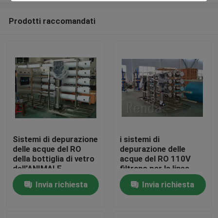
Prodotti raccomandati
Sistemi di depurazione
i sistemi di
delle acque del RO
depurazione delle
Casa
della bottiglia di vetro
acque del RO 110V
dell'ANIMALE
filtrano per la linea
DOMESTICO in acciaio
bottiglia dell'animale
Invia richiesta
Invia richiesta
Prodotti
inossidabile, filtro da
domestico/della
trattamento delle
bottiglia di vetro
acque
Circa noi