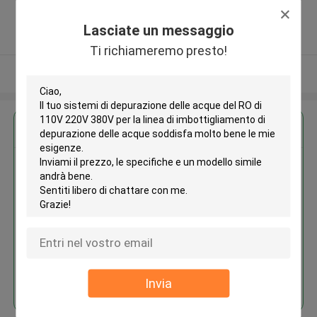
China (Mainland) ,China
5.0
Lasciate un messaggio
Fornitore verificato
Ti richiameremo presto!
Osservi più
Ottieni il miglior prezzo per
Sistemi di depurazione delle
acque del RO di 110V 220V
380V per la linea di
imbottigliamento di depurazione
delle acque
Continua
Invia