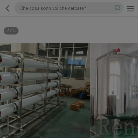
2
/
5