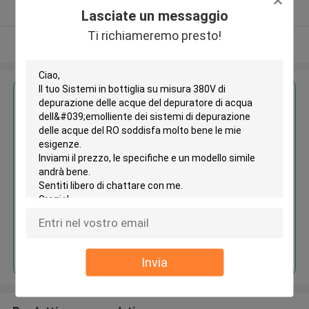
Fornitore verificato
Lasciate un messaggio
Ti richiameremo presto!
Osservi più
Ottieni il miglior prezzo per
Sistemi in bottiglia su misura
380V di depurazione delle acque
del depuratore di acqua
dell'emolliente dei sistemi di
depurazione delle acque del RO
Continua
Invia