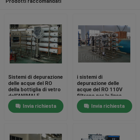
Prodotti raccomandati
Sistemi di depurazione
i sistemi di
delle acque del RO
depurazione delle
della bottiglia di vetro
acque del RO 110V
dell'ANIMALE
filtrano per la linea
Casa
DOMESTICO in acciaio
bottiglia dell'animale
Invia richiesta
Invia richiesta
inossidabile, filtro da
domestico/della
trattamento delle
bottiglia di vetro
Prodotti
acque
Circa noi