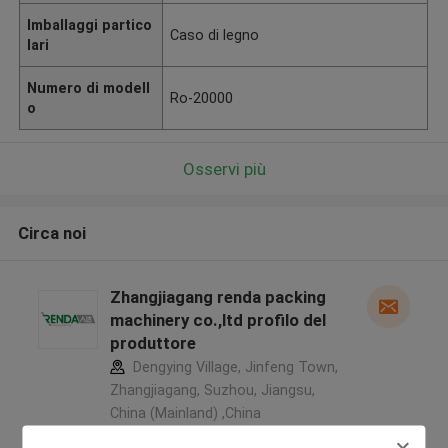
Imballaggi partico
Caso di legno
lari
Numero di modell
Ro-20000
o
Osservi più
Circa noi
Zhangjiagang renda packing
machinery co.,ltd profilo del
produttore
Dengying Village, Jinfeng Town,
Zhangjiagang, Suzhou, Jiangsu,
China (Mainland) ,China
5.0