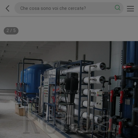
2
/
5