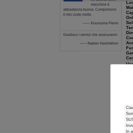
Luo
macchine è
Mat
abbastanza buona. Comprimono
Cap
il mio costo molto.
Onl
Sol
—— Kourouma Pierre
Te
Di
Gradisco i servizi che assicurano!
Con
Acq
—— Nabiev Nasimkhon
Fu
Gar
Cer
Van
Il s
di 
fib
Sis
RO
Dow
Wat