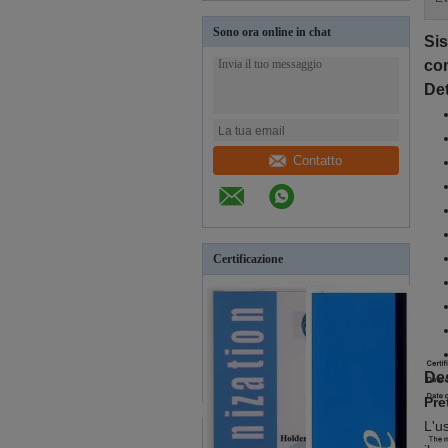
Sono ora online in chat
Sis
co
Det
Contatto
Certificazione
Des
Pre
L'u