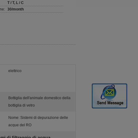
T / T, L / C
ne:
30/month
elettrico
Bottiglia dell'animale domestico della
bottiglia di vetro
Nome: Sistemi di depurazione delle
acque del RO
emi di filtraggio di acqua