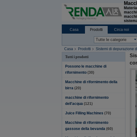
Macch
Materia
macchin
macchin
sistema
Casa
Prodotti
Circa noi
Casa
Prodotti
Sistemi di depurazione 
automatici
Sis
Tutti i prodotti
co
Possono le macchine di
rifornimento
(30)
Macchine di rifornimento della
birra
(20)
macchine di rifornimento
dell'acqua
(121)
Juice Filling Machines
(70)
Macchine di rifornimento
gassose della bevanda
(60)