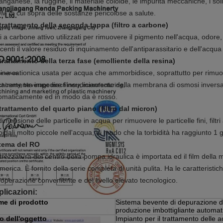
manganese, la ruggine, il materiale coloide, le impurità meccaniche, i soli
M di cui sopra delle sostanze pericolose a salute.
trattamento della seconda tappa (filtro a carbone)
ri a carbone attivo utilizzati per rimuovere il pigmento nell'acqua, odore,
centi il valore residuo di inquinamento dell'antiparassitario e dell'acqua e
trattamento della terza fase (emolliente della resina)
ina cationica usata per acqua che ammorbidisce, soprattutto per rimu
icacemente impedire l'insudiciamento della membrana di osmosi inversa
omaticamente ed in modo da è rosso.
trattamento del quarto piano (filtro dal micron)
imensione delle particelle in acqua per rimuovere le particelle fini, filtr
loidali molto piccole nell'acqua, di modo che la torbidità ha raggiunto 1 
tema del RO
ttrezzatura del centro della pompa idraulica è importata ed il film del
merica. È fornito della serie completa di unità pulita. Ha le caratteristic
l'operazione conveniente e del livello elevato tecnologico.
licazioni:
e di prodotto
Sistema bevente di depurazione de
produzione imbottigliante automa
o dell'oggetto
Impianto per il trattamento delle 