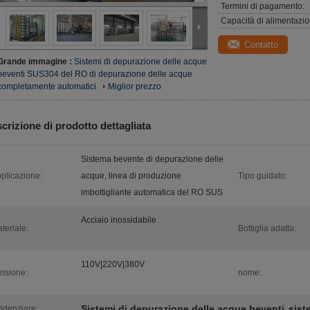
Termini di pagamento:
Capacità di alimentazio
Contatto
Grande immagine :
Sistemi di depurazione delle acque
beventi SUS304 del RO di depurazione delle acque
completamente automatici
Miglior prezzo
crizione di prodotto dettagliata
Sistema bevente di depurazione delle
plicazione:
acque, linea di produzione
Tipo guidato:
imbottigliante automatica del RO SUS
Acciaio inossidabile
teriale:
Bottiglia adatta:
110V|220V|380V
nsione:
nome:
Sistemi di depurazione delle acque beventi
sist
idenziare:
,