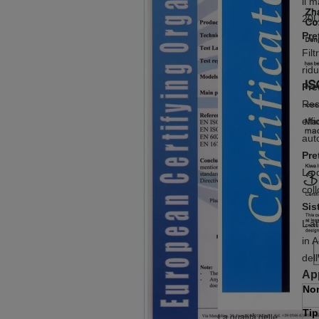
il 
20U
Pre
Filt
ridu
Pre
Res
eff
aut
Pre
La d
col
Sis
L'a
in A
del
App
Nom
Tip
La qualità delle