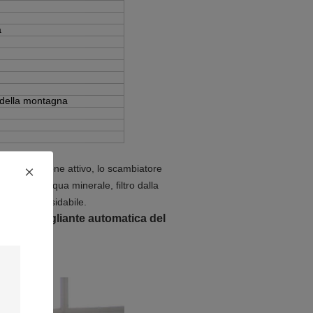
a
 della montagna
 filtro a carbone attivo, lo scambiatore
el RO (se acqua minerale, filtro dalla
acciaio inossidabile.
ne imbottigliante automatica del