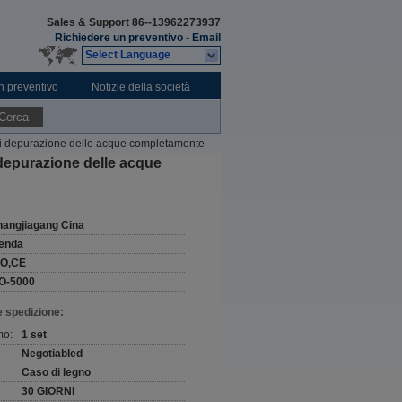
Sales & Support
86--13962273937
Richiedere un preventivo
-
Email
Select Language
n preventivo
Notizie della società
Cerca
di depurazione delle acque completamente
depurazione delle acque
hangjiagang Cina
enda
SO,CE
O-5000
e spedizione:
mo:
1 set
Negotiabled
Caso di legno
30 GIORNI