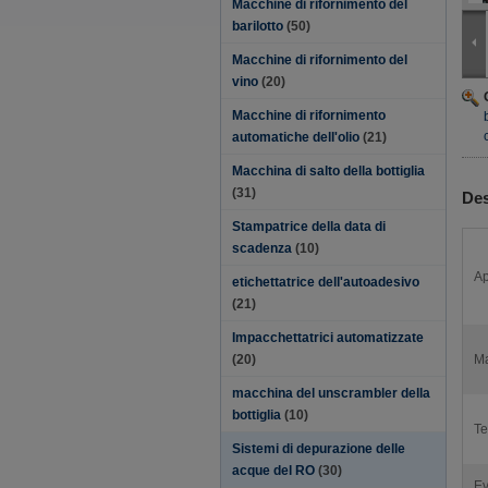
Macchine di rifornimento del
barilotto
(50)
Macchine di rifornimento del
vino
(20)
Macchine di rifornimento
automatiche dell'olio
(21)
Macchina di salto della bottiglia
(31)
Des
Stampatrice della data di
scadenza
(10)
Ap
etichettatrice dell'autoadesivo
(21)
Impacchettatrici automatizzate
(20)
Ma
macchina del unscrambler della
bottiglia
(10)
Te
Sistemi di depurazione delle
acque del RO
(30)
Ev