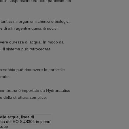
di in sospensione ed altre particelle nel
 tantissimi organismi chimici e biologici,
 di altri agenti inquinanti nocivi.
overe durezza di acqua. In modo da
. Il sistema può retrocedere
i a sabbia può rimuovere le particelle
grado.
la membrana è importato da Hydranautics
he della struttura semplice,
lle acque, linea di
tica del RO SUS304 in pieno
acque