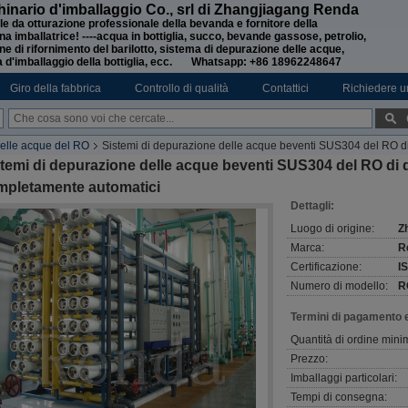
inario d'imballaggio Co., srl di Zhangjiagang Renda
le da otturazione professionale della bevanda e fornitore della
a imballatrice! ----acqua in bottiglia, succo, bevande gassose, petrolio,
e di rifornimento del barilotto, sistema di depurazione delle acque,
 d'imballaggio della bottiglia, ecc. Whatsapp: +86 18962248647
Giro della fabbrica
Controllo di qualità
Contattici
Richiedere u
delle acque del RO
Sistemi di depurazione delle acque beventi SUS304 del RO 
temi di depurazione delle acque beventi SUS304 del RO di 
mpletamente automatici
Dettagli:
Luogo di origine:
Z
Marca:
R
Certificazione:
I
Numero di modello:
R
Termini di pagamento 
Quantità di ordine mini
Prezzo:
Imballaggi particolari:
Tempi di consegna: