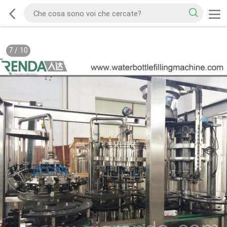
7
/
10