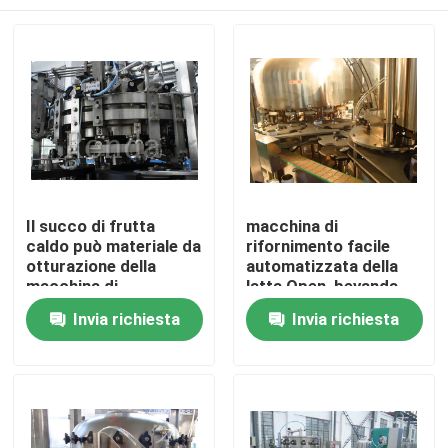
Il succo di frutta
macchina di
caldo può materiale da
rifornimento facile
otturazione della
automatizzata della
macchina di
latta Open, bevanda
rifornimento 2-In-1 e
del gas/unità di
Casa
Invia richiesta
Invia richiesta
tappatrice 6000 BPH
riempimento della
soda
Chi siamo
Contatti