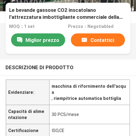
Le bevande gassose CO2 inscatolano
l'attrezzatura imbottigliante commerciale della
macchina di rifornimento per le latte 1000 ml di
MOQ：1 set
Prezzo：Negotiabled
acciaio inossidabile
Miglior prezzo
Contattici
DESCRIZIONE DI PRODOTTO
macchina di rifornimento dell'acqu
Evidenziare:
a
,
riempitrice automatica bottiglia
Capacità di alime
30 PCS/mese
ntazione
Certificazione
ISO,CE