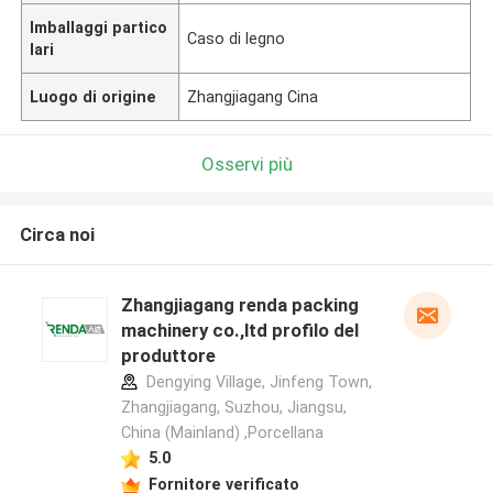
Imballaggi partico
Caso di legno
lari
Luogo di origine
Zhangjiagang Cina
Osservi più
Circa noi
Zhangjiagang renda packing
machinery co.,ltd profilo del
produttore
Dengying Village, Jinfeng Town,
Zhangjiagang, Suzhou, Jiangsu,
China (Mainland) ,Porcellana
5.0
Fornitore verificato