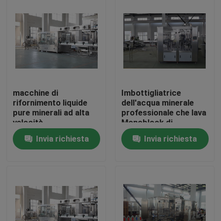
Giro della fabbrica
Controllo di qualità
Contattici
macchine di
Imbottigliatrice
rifornimento liquide
dell'acqua minerale
pure minerali ad alta
professionale che lava
Richieda una citazione
velocità
Monoblock di
dell'imbottigliatrice
coperchiamento di
Invia richiesta
Invia richiesta
dell'acqua della
riempimento 3 in-1
bottiglia 200-2000ml
Company News
1000-20000BPH
Possono le macchine di rifornimento
Macchine di rifornimento della birra