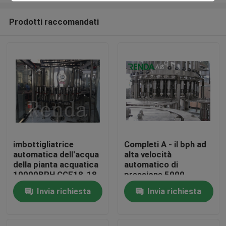
Prodotti raccomandati
imbottigliatrice
Completi A - il bph ad
automatica dell'acqua
alta velocità
Casa
della pianta acquatica
automatico di
10000BPH CGF18-18-
pressione 5000
6 3-IN-1
dell'imbottigliatrice
Invia richiesta
Invia richiesta
Prodotti
dell'acqua di Z
Circa noi