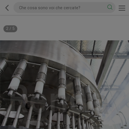
2
/
5