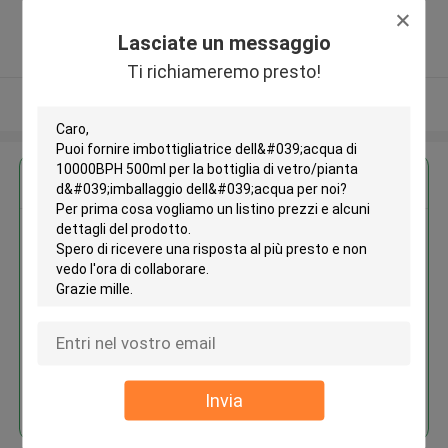
China (Mainland) ,China
5.0
Lasciate un messaggio
Fornitore verificato
Ti richiameremo presto!
Osservi più
Ottieni il miglior prezzo per
Imbottigliatrice dell'acqua di
10000BPH 500ml per la bottiglia
di vetro/pianta d'imballaggio
dell'acqua
Continua
Invia