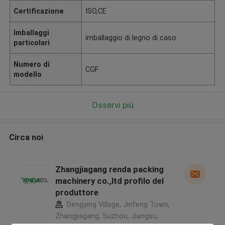
Certificazione
ISO,CE
Imballaggi
imballaggio di legno di caso
particolari
Numero di
CGF
modello
Osservi più
Circa noi
Zhangjiagang renda packing
machinery co.,ltd profilo del
produttore
Dengying Village, Jinfeng Town,
Zhangjiagang, Suzhou, Jiangsu,