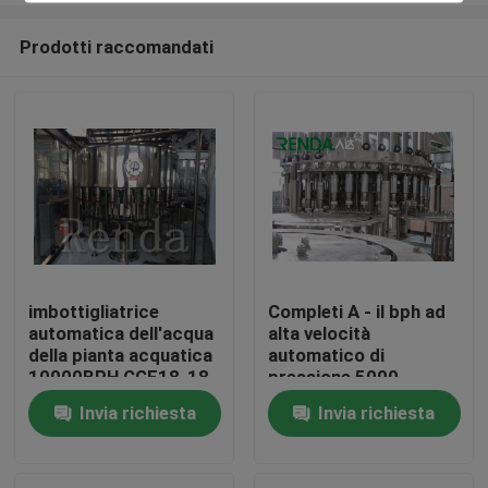
Prodotti raccomandati
imbottigliatrice
Completi A - il bph ad
automatica dell'acqua
alta velocità
Casa
della pianta acquatica
automatico di
10000BPH CGF18-18-
pressione 5000
6 3-IN-1
dell'imbottigliatrice
Invia richiesta
Invia richiesta
Prodotti
dell'acqua di Z
Circa noi