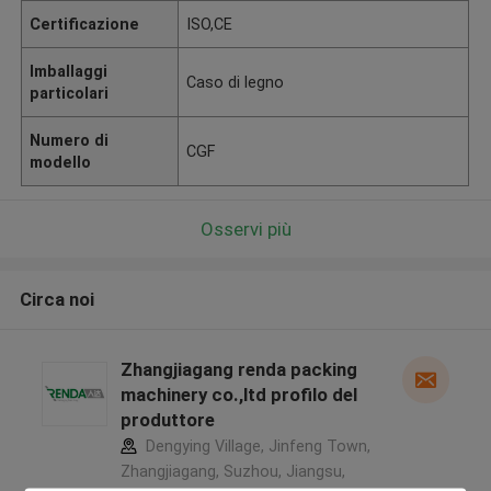
Certificazione
ISO,CE
Imballaggi
Caso di legno
particolari
Numero di
CGF
modello
Osservi più
Circa noi
Zhangjiagang renda packing
machinery co.,ltd profilo del
produttore
Dengying Village, Jinfeng Town,
Zhangjiagang, Suzhou, Jiangsu,