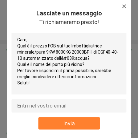
China (Mainland) ,China
5.0
Lasciate un messaggio
Fornitore verificato
Ti richiameremo presto!
Osservi più
Ottieni il miglior prezzo per
Imbottigliatrice minerale/pura
9KW 8000KG 20000BPH di
CGF40-40-10 automatizzato
dell'acqua
Continua
Invia