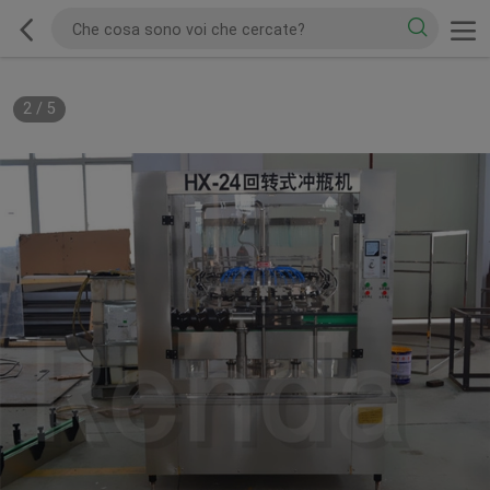
2
/
5