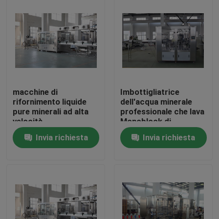
Giro della fabbrica
Controllo di qualità
Contattici
macchine di
Imbottigliatrice
rifornimento liquide
dell'acqua minerale
pure minerali ad alta
professionale che lava
Richieda una citazione
velocità
Monoblock di
dell'imbottigliatrice
coperchiamento di
Invia richiesta
Invia richiesta
dell'acqua della
riempimento 3 in-1
bottiglia 200-2000ml
Company News
1000-20000BPH
Possono le macchine di rifornimento
Macchine di rifornimento della birra