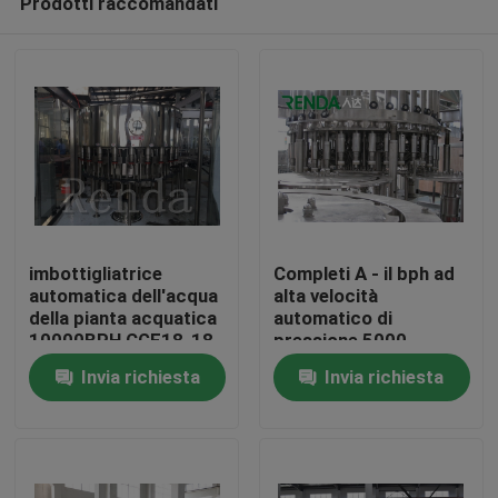
Prodotti raccomandati
imbottigliatrice
Completi A - il bph ad
automatica dell'acqua
alta velocità
della pianta acquatica
automatico di
10000BPH CGF18-18-
pressione 5000
Casa
6 3-IN-1
dell'imbottigliatrice
Invia richiesta
Invia richiesta
dell'acqua di Z
Prodotti
Circa noi