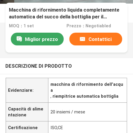
Macchina di rifornimento liquida completamente
automatica del succo della bottiglia per il
macchinario del vino della birra dell'acqua del
MOQ：1 set
Prezzo：Negotiabled
succo
Miglior prezzo
Contattici
DESCRIZIONE DI PRODOTTO
macchina di rifornimento dell'acqu
Evidenziare:
a
,
riempitrice automatica bottiglia
Capacità di alime
20 insiemi / mese
ntazione
Certificazione
ISO,CE