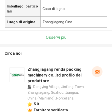
Imballaggi partico
Caso di legno
lari
Luogo di origine
Zhangjiagang Cina
Osservi più
Circa noi
Zhangjiagang renda packing
machinery co.,ltd profilo del
produttore
Dengying Village, Jinfeng Town,
Zhangjiagang, Suzhou, Jiangsu,
China (Mainland) ,Porcellana
5.0
Fornitore verificato