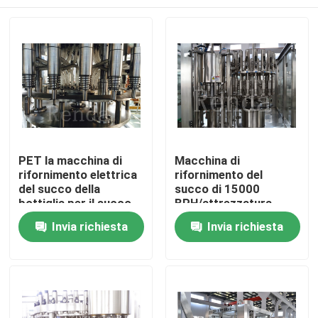
PET la macchina di
Macchina di
rifornimento elettrica
rifornimento del
del succo della
succo di 15000
bottiglia per il succo
BPH/attrezzatura
di frutta/bevanda che
imbottigliante del
Casa
Invia richiesta
Invia richiesta
imballa 3.2KW
succo per la bevanda
10KW
Chi siamo
Contatti