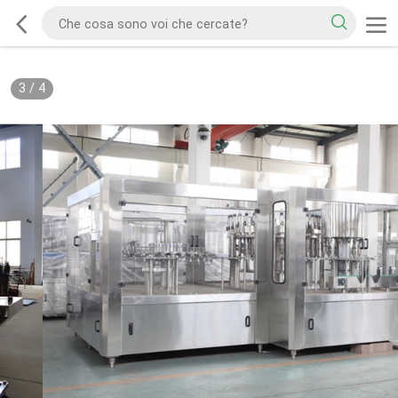
3
/
4